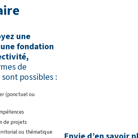
aire
oyez une
 une fondation
ctivité,
ormes de
 sont possibles :
ier (ponctuel ou
ompétences
n de projets
ritorial ou thématique
Envie d’en savoir p