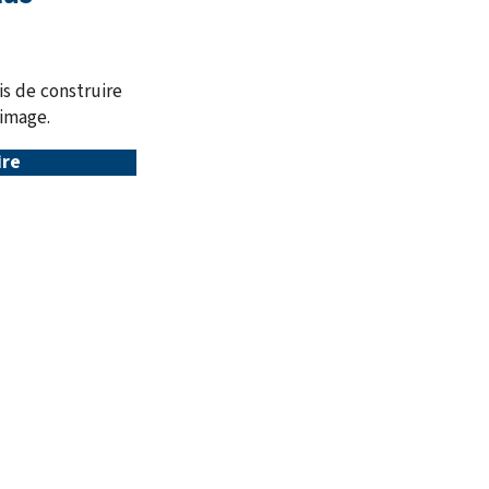
is de construire
 image.
ire