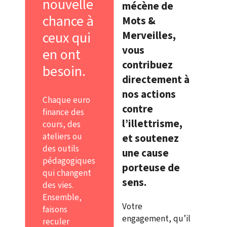
nouvelle
mécène de
chance à
Mots &
ceux qui
Merveilles,
vous
en ont
contribuez
besoin.
directement à
nos actions
Chaque euro
contre
finance des
l’illettrisme,
cours, des
ateliers ou
et soutenez
des outils
une cause
pédagogiques
porteuse de
qui changent
sens.
des vies.
Ensemble,
Votre
faisons
engagement, qu’il
reculer