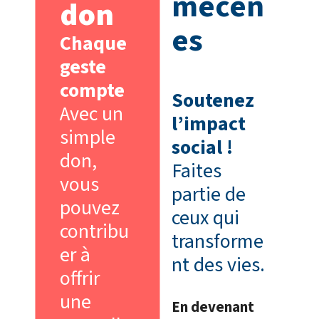
mécèn
don
es
Chaque
geste
compte
Soutenez
Avec un
l’impact
simple
social !
don,
Faites
vous
partie de
pouvez
ceux qui
contribu
transforme
er à
nt des vies.
offrir
une
En devenant