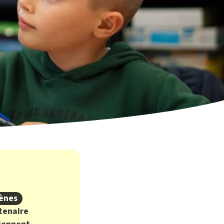
ènes
tenaire